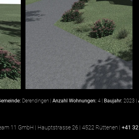
Gemeinde:
Derendingen |
Anzahl Wohnungen:
4 |
Baujahr:
2023 |
am 11 GmbH | Hauptstrasse 26 | 4522 Rüttenen |
+41 32