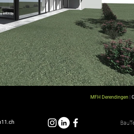
MFH Derendingen
|
m11.ch
BauTe